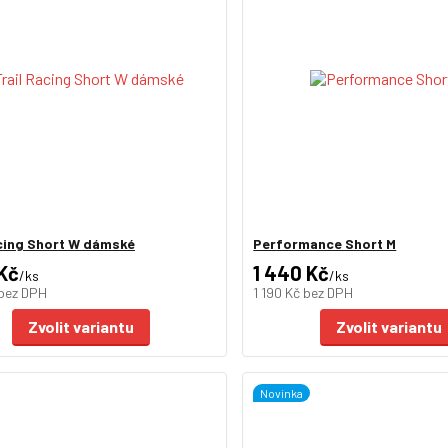
acing Short W dámské
Performance Short M
 Kč
1 440 Kč
/
ks
/
ks
bez DPH
1 190 Kč
bez DPH
Zvolit variantu
Zvolit variantu
Novinka