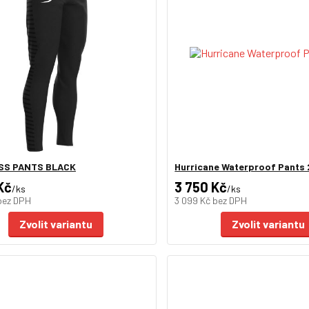
SS PANTS BLACK
Hurricane Waterproof Pants 
Kč
3 750 Kč
/
ks
/
ks
bez DPH
3 099 Kč
bez DPH
Zvolit variantu
Zvolit variantu