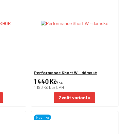
Performance Short W - dámské
1 440 Kč
/
ks
1 190 Kč
bez DPH
Zvolit variantu
Novinka