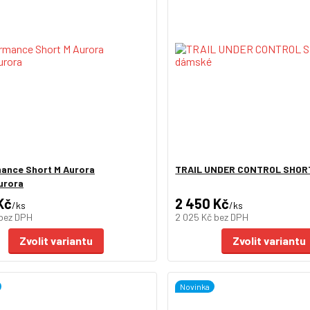
ance Short M Aurora
TRAIL UNDER CONTROL SHOR
urora
Kč
2 450 Kč
/
ks
/
ks
bez DPH
2 025 Kč
bez DPH
Zvolit variantu
Zvolit variantu
Novinka