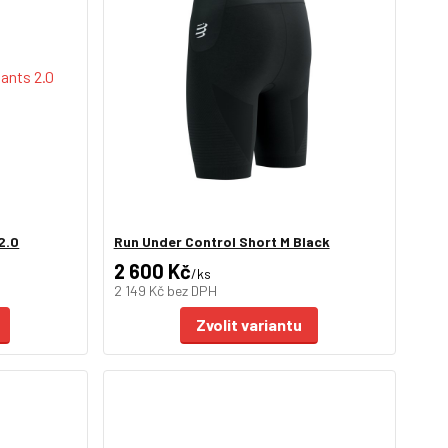
2.0
Run Under Control Short M Black
2 600 Kč
/
ks
2 149 Kč
bez DPH
Zvolit variantu