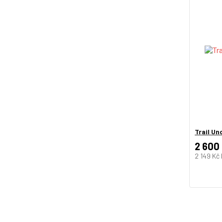
Trail Un
2 600
2 149 Kč