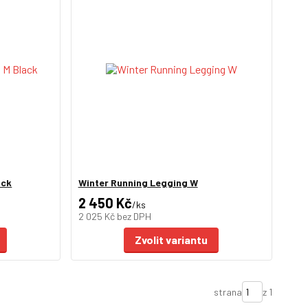
ack
Winter Running Legging W
2 450 Kč
/
ks
2 025 Kč
bez DPH
Zvolit variantu
strana
z 1