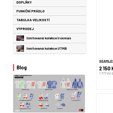
DOPLŇKY
FUNKČNÍ PRÁDLO
TABULKA VELIKOSTÍ
VÝPRODEJ
limitovaná kolekce Ironman
limitovaná kolekce UTMB
SEAMLE
Blog
2 150 
1 777 Kč