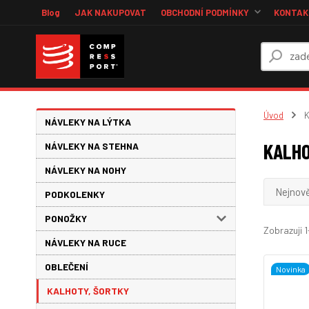
Blog
JAK NAKUPOVAT
OBCHODNÍ PODMÍNKY
KONTAKT
Úvod
K
NÁVLEKY NA LÝTKA
KALHO
NÁVLEKY NA STEHNA
NÁVLEKY NA NOHY
Nejnově
PODKOLENKY
PONOŽKY
Zobrazuji 1
NÁVLEKY NA RUCE
OBLEČENÍ
Novinka
KALHOTY, ŠORTKY