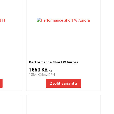
Performance Short W Aurora
1 650 Kč
/
ks
1 364 Kč
bez DPH
Zvolit variantu