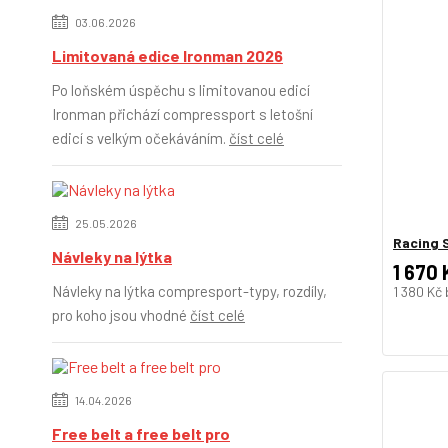
03.06.2026
Limitovaná edice Ironman 2026
Po loňském úspěchu s limitovanou edicí
Ironman přichází compressport s letošní
edicí s velkým očekáváním.
číst celé
25.05.2026
Racing S
Návleky na lýtka
1 670 
Návleky na lýtka compresport-typy, rozdíly,
1 380 Kč
pro koho jsou vhodné
číst celé
14.04.2026
Free belt a free belt pro