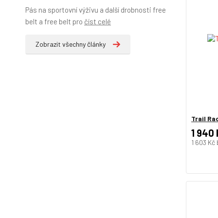
Pás na sportovní výživu a další drobnosti free
belt a free belt pro
číst celé
Zobrazit všechny články
Trail R
1 940
1 603 Kč