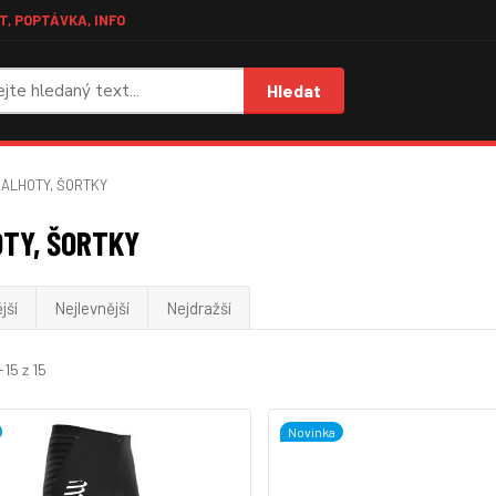
, POPTÁVKA, INFO
Hledat
ALHOTY, ŠORTKY
TY, ŠORTKY
jší
Nejlevnější
Nejdražší
-15 z 15
Novinka