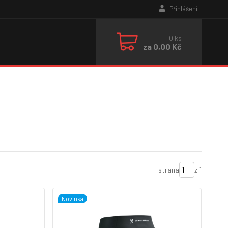
Přihlášení
0
ks
za
0,00 Kč
strana
z 1
Novinka