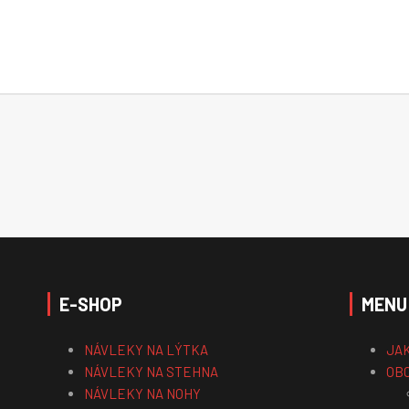
E-SHOP
MENU
NÁVLEKY NA LÝTKA
JA
NÁVLEKY NA STEHNA
OB
NÁVLEKY NA NOHY