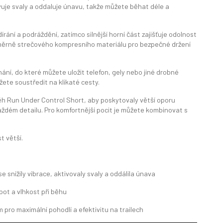
ivuje svaly a oddaluje únavu, takže můžete běhat déle a
írání a podráždění, zatímco silnější horní část zajišťuje odolnost
řsměrně strečového kompresního materiálu pro bezpečné držení
ání, do které můžete uložit telefon, gely nebo jiné drobné
ete soustředit na klikaté cesty.
 běh Run Under Control Short, aby poskytovaly větší oporu
aždém detailu. Pro komfortnější pocit je můžete kombinovat s
t větší.
 snížily vibrace, aktivovaly svaly a oddálila únava
pot a vlhkost při běhu
pro maximální pohodlí a efektivitu na trailech