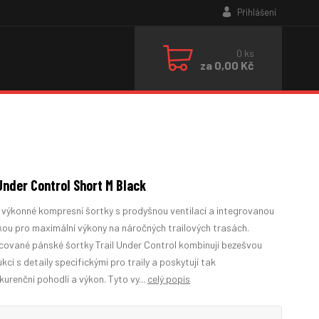
Přihlášení
0
ks
za
0,00 Kč
 Under Control Short M Black
 výkonné kompresní šortky s prodyšnou ventilací a integrovanou
ou pro maximální výkony na náročných trailových trasách.
cované pánské šortky Trail Under Control kombinují bezešvou
kci s detaily specifickými pro traily a poskytují tak
urenční pohodlí a výkon. Tyto vy...
celý popis