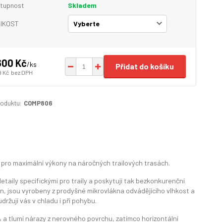
tupnost
Skladem
IKOST
600 Kč
/
ks
Přidat do košíku
9 Kč
bez DPH
roduktu:
COMP806
pro maximální výkony na náročných trailových trasách.
taily specifickými pro traily a poskytují tak bezkonkurenční
n, jsou vyrobeny z prodyšné mikrovlákna odvádějícího vlhkost a
ržují vás v chladu i při pohybu.
 a tlumí nárazy z nerovného povrchu, zatímco horizontální