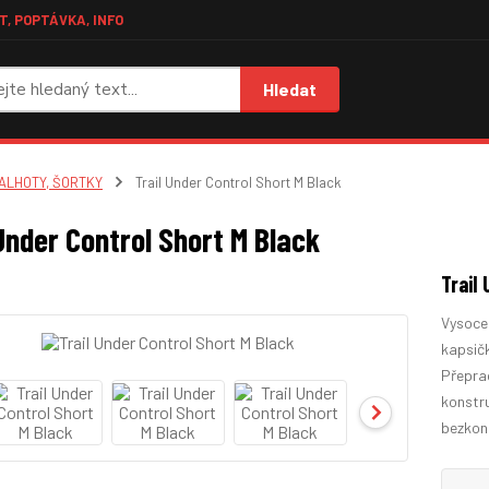
, POPTÁVKA, INFO
Hledat
ALHOTY, ŠORTKY
Trail Under Control Short M Black
Under Control Short M Black
Trail
Vysoce
kapsičk
Přepra
konstru
bezkonk