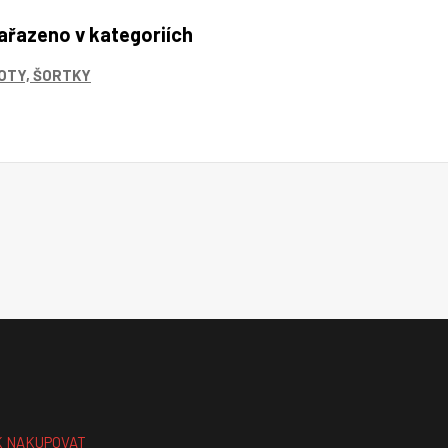
ařazeno v kategoriích
OTY, ŠORTKY
K NAKUPOVAT