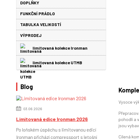
DOPLŇKY
FUNKČNÍ PRÁDLO
TABULKA VELIKOSTÍ
VÝPRODEJ
limitovaná kolekce Ironman
limitovaná kolekce UTMB
Blog
Komple
Vysoce výk
03.06.2026
Přepracova
Limitovaná edice Ironman 2026
pohodlí a 
jsou vybav
Po loňském úspěchu s limitovanou edicí
Cílená kom
Ironman přichází compressport s letošní