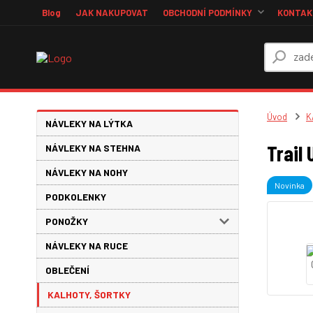
Blog
JAK NAKUPOVAT
OBCHODNÍ PODMÍNKY
KONTAKT
Úvod
K
NÁVLEKY NA LÝTKA
Trail 
NÁVLEKY NA STEHNA
NÁVLEKY NA NOHY
Novinka
PODKOLENKY
PONOŽKY
NÁVLEKY NA RUCE
OBLEČENÍ
KALHOTY, ŠORTKY