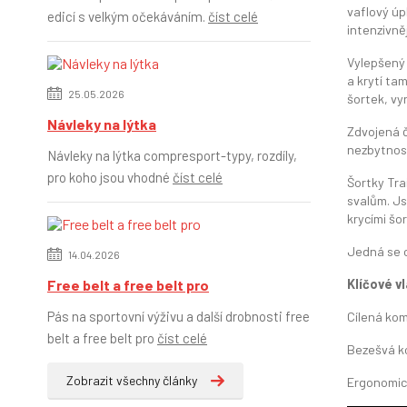
vaflový úp
edicí s velkým očekáváním.
číst celé
intenzivněj
Vylepšený 
a krytí ta
25.05.2026
šortek, vy
Návleky na lýtka
Zdvojená č
nezbytnost
Návleky na lýtka compresport-typy, rozdíly,
pro koho jsou vhodné
číst celé
Šortky Tra
svalům. Js
krycími šo
Jedná se o 
14.04.2026
Free belt a free belt pro
Klíčové v
Pás na sportovní výživu a další drobnosti free
Cílená kom
belt a free belt pro
číst celé
Bezešvá ko
Zobrazit všechny články
Ergonomick