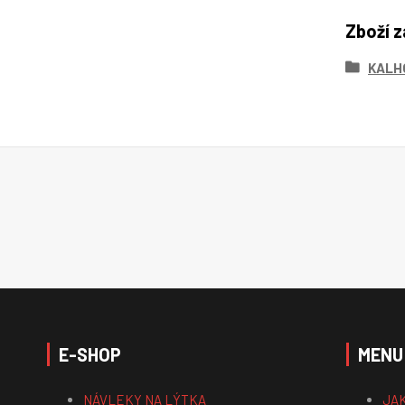
Zboží z
KALH
E-SHOP
MENU
NÁVLEKY NA LÝTKA
JA