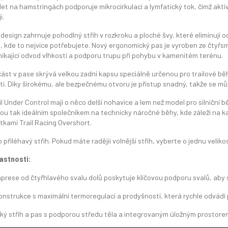
let na hamstringách podporuje mikrocirkulaci a lymfatický tok, čímž akt
i.
design zahrnuje pohodlný střih v rozkroku a ploché švy, které eliminují od
m, kde to nejvíce potřebujete. Nový ergonomický pas je vyroben ze čty
nikající odvod vlhkosti a podporu trupu při pohybu v kamenitém terénu.
ást v pase skrývá velkou zadní kapsu speciálně určenou pro trailové běh
i. Díky širokému, ale bezpečnému otvoru je přístup snadný, takže se můž
il Under Control mají o něco delší nohavice a lem než model pro silniční
ou tak ideálním společníkem na technicky náročné běhy, kde záleží na k
rtkami Trail Racing Overshort.
přiléhavý střih. Pokud máte radějii volnější střih, vyberte o jednu velikos
lastnosti:
prese od čtyřhlavého svalu dolů poskytuje klíčovou podporu svalů, aby se
nstrukce s maximální termoregulací a prodyšností, která rychle odvádí 
ý střih a pas s podporou středu těla a integrovaným úložným prostorem 