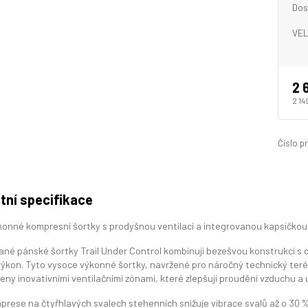
Dos
VEL
2 
2 14
Číslo p
tní specifikace
onné kompresní šortky s prodyšnou ventilací a integrovanou kapsičkou 
né pánské šortky Trail Under Control kombinují bezešvou konstrukci s de
výkon. Tyto vysoce výkonné šortky, navržené pro náročný technický teré
eny inovativními ventilačními zónami, které zlepšují proudění vzduchu a ud
prese na čtyřhlavých svalech stehenních snižuje vibrace svalů až o 30 %