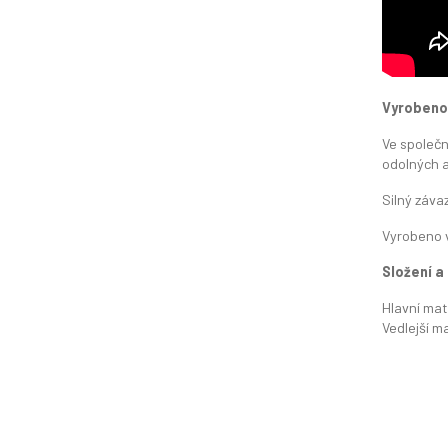
Vyrobeno 
Ve společn
odolných 
Silný závaz
Vyrobeno 
Složení a
Hlavní mat
Vedlejší m