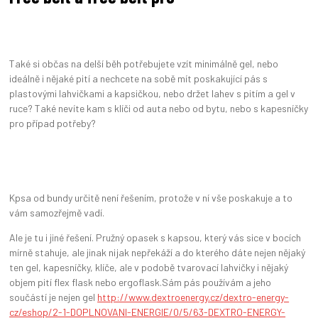
Také si občas na delší běh potřebujete vzít minimálně gel, nebo
ideálně i nějaké pití a nechcete na sobě mít poskakující pás s
plastovými lahvičkami a kapsičkou, nebo držet lahev s pitím a gel v
ruce? Také nevíte kam s klíči od auta nebo od bytu, nebo s kapesníčky
pro případ potřeby?
Kpsa od bundy určitě není řešením, protože v ní vše poskakuje a to
vám samozřejmě vadí.
Ale je tu i jiné řešení. Pružný opasek s kapsou, který vás sice v bocích
mírně stahuje, ale jinak nijak nepřekáží a do kterého dáte nejen nějaký
ten gel, kapesníčky, klíče, ale v podobě tvarovací lahvičky i nějaký
objem pití flex flask nebo ergoflask.Sám pás používám a jeho
součástí je nejen gel
http://www.dextroenergy.cz/dextro-energy-
cz/eshop/2-1-DOPLNOVANI-ENERGIE/0/5/63-DEXTRO-ENERGY-