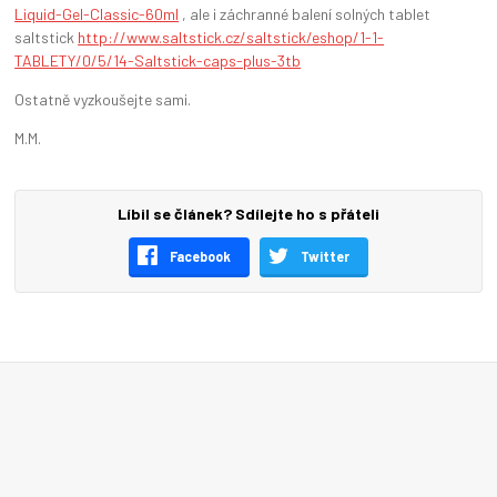
Liquid-Gel-Classic-60ml
, ale i záchranné balení solných tablet
saltstick
http://www.saltstick.cz/saltstick/eshop/1-1-
TABLETY/0/5/14-Saltstick-caps-plus-3tb
Ostatně vyzkoušejte sami.
M.M.
Líbil se článek? Sdílejte ho s přáteli
Facebook
Twitter