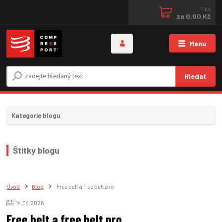
0
ks
za
0,00 Kč
Menu
Hledat
Kategorie blogu
Štítky blogu
Úvod
Blog
Free belt a free belt pro
14
.
04
.
2026
Free belt a free belt pro