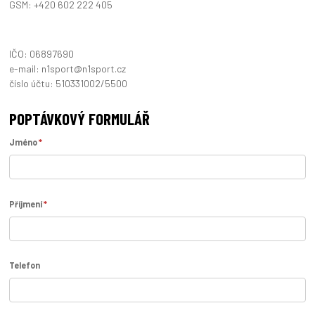
GSM: +420 602 222 405
IČO: 06897690
e-mail: n1sport@n1sport.cz
číslo účtu: 510331002/5500
POPTÁVKOVÝ FORMULÁŘ
*
Jméno
*
Příjmení
Telefon