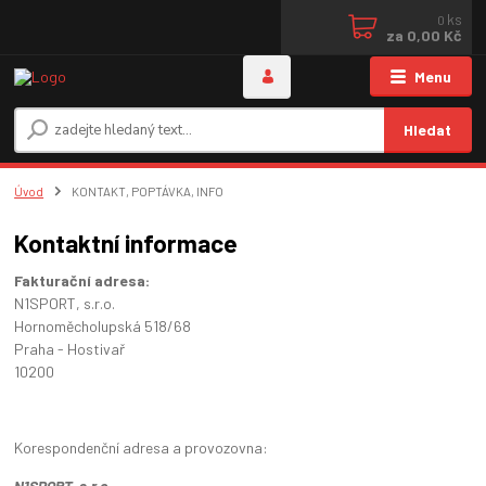
ks
0
za
0,00 Kč
Menu
Hledat
Úvod
KONTAKT, POPTÁVKA, INFO
Kontaktní informace
Fakturační adresa:
N1SPORT, s.r.o.
Hornoměcholupská 518/68
Praha - Hostivař
10200
Korespondenční adresa a provozovna:
N1SPORT, s.r.o.