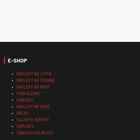
E-SHOP
NÁVLEKY NA LÝTKA
NÁVLEKY NA STEHNA
NÁVLEKY NA NOHY
PODKOLENKY
PONOŽKY
NÁVLEKY NA RUCE
DRESY
KALHOTY, ŠORTKY
DOPLŇKY
TABULKA VELIKOSTÍ