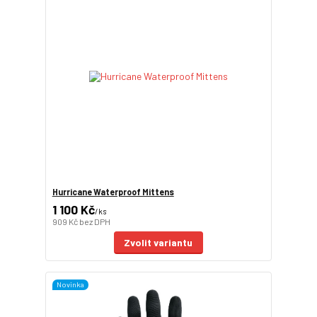
Hurricane Waterproof Mittens
1 100 Kč
/
ks
909 Kč
bez DPH
Zvolit variantu
Novinka