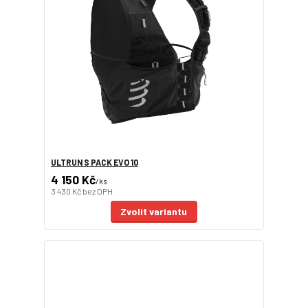
ULTRUN S PACK EVO 10
4 150 Kč
/
ks
3 430 Kč
bez DPH
Zvolit variantu