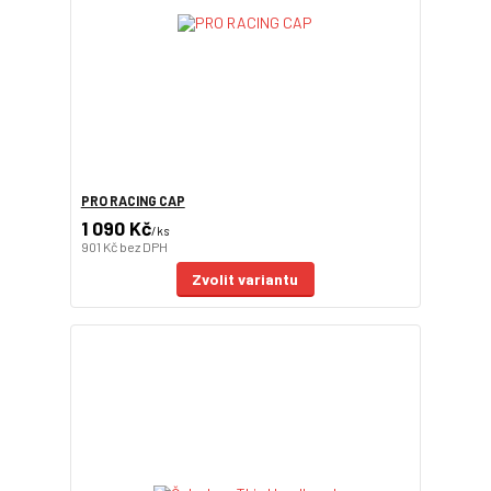
PRO RACING CAP
1 090 Kč
/
ks
901 Kč
bez DPH
Zvolit variantu