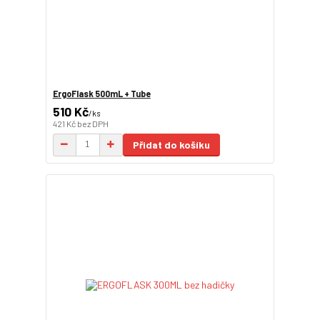
ErgoFlask 500mL + Tube
510 Kč
/
ks
421 Kč
bez DPH
Přidat do košíku