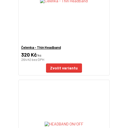
Čelenka - Thin Headband
320 Kč
/
ks
264 Kč
bez DPH
Zvolit variantu