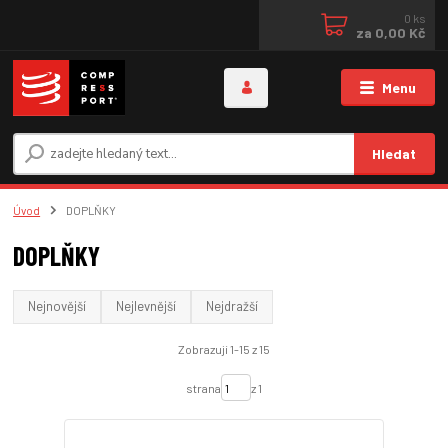
0
ks
za
0,00 Kč
Menu
Hledat
Úvod
DOPLŇKY
DOPLŇKY
Nejnovější
Nejlevnější
Nejdražší
Zobrazuji 1-15 z 15
strana
z 1