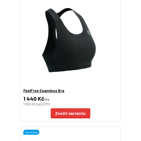
FeelFree Seamless Bra
1 440 Kč
/
ks
1 190 Kč
bez DPH
Zvolit variantu
Novinka