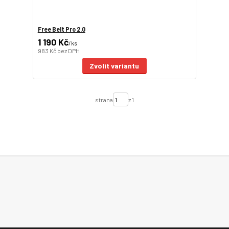
Free Belt Pro 2.0
1 190 Kč
/
ks
983 Kč
bez DPH
Zvolit variantu
strana
z 1