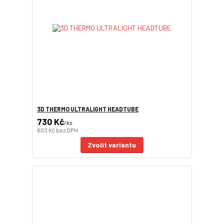
3D THERMO ULTRALIGHT HEADTUBE
730 Kč
/
ks
603 Kč
bez DPH
Zvolit variantu