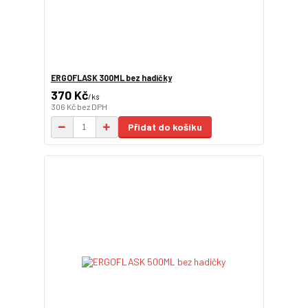
ERGOFLASK 300ML bez hadičky
370 Kč
/
ks
306 Kč
bez DPH
Přidat do košíku