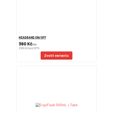
HEADBAND ON/OFF
360 Kč
/
ks
298 Kč
bez DPH
Zvolit variantu