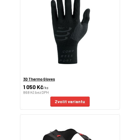
3D Thermo Gloves
1 050 Kč
/
ks
868 Kč
bez DPH
Zvolit variantu