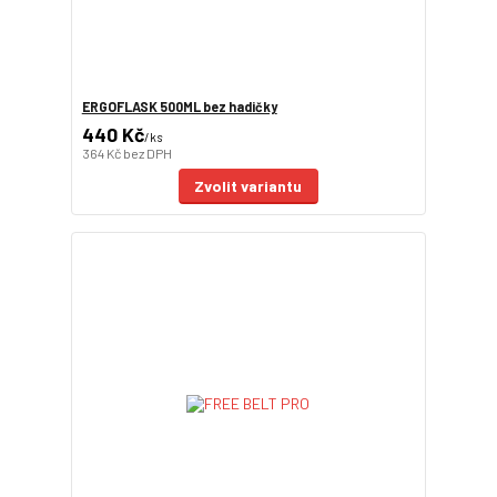
ERGOFLASK 500ML bez hadičky
440 Kč
/
ks
364 Kč
bez DPH
Zvolit variantu