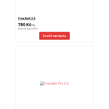
Free Belt 2.0
780 Kč
/
ks
645 Kč
bez DPH
Zvolit variantu