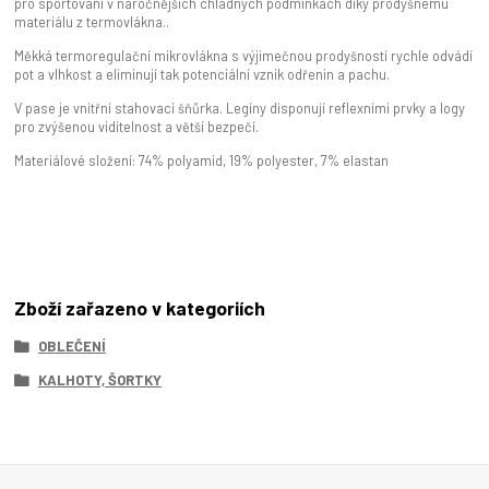
pro sportování v náročnějších chladných podmínkách díky prodyšnému
materiálu z termovlákna..
Měkká termoregulační mikrovlákna s výjimečnou prodyšností rychle odvádí
pot a vlhkost a eliminují tak potenciální vznik odřenin a pachu.
V pase je vnitřní stahovací šňůrka. Legíny disponují reflexními prvky a logy
pro zvýšenou viditelnost a větší bezpečí.
Materiálové složení: 74% polyamid, 19% polyester, 7% elastan
Zboží zařazeno v kategoriích
OBLEČENÍ
KALHOTY, ŠORTKY