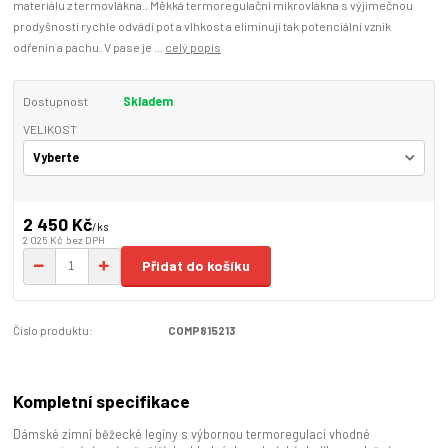
materiálu z termovlákna.. Měkká termoregulační mikrovlákna s výjimečnou
prodyšností rychle odvádí pot a vlhkost a eliminují tak potenciální vznik
odřenin a pachu. V pase je ...
celý popis
Dostupnost
Skladem
VELIKOST
2 450 Kč
/
ks
2 025 Kč
bez DPH
Přidat do košíku
Číslo produktu:
COMP815213
Kompletní specifikace
Dámské zimní běžecké legíny s výbornou termoregulací vhodné