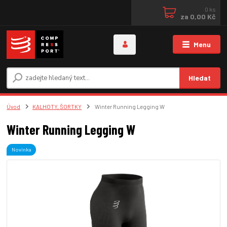
0
ks
za
0,00 Kč
Menu
Hledat
Úvod
KALHOTY, ŠORTKY
Winter Running Legging W
Winter Running Legging W
Novinka