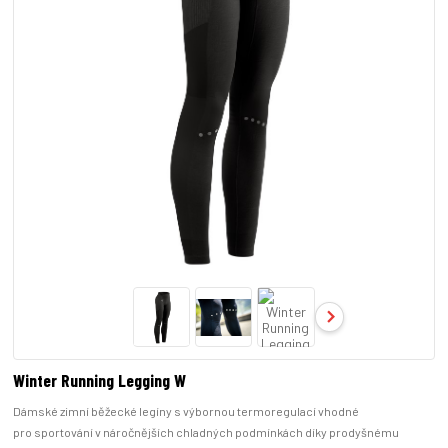
Winter Running Legging W
Dámské zimní běžecké legíny s výbornou termoregulací vhodné
pro sportování v náročnějších chladných podmínkách díky prodyšnému