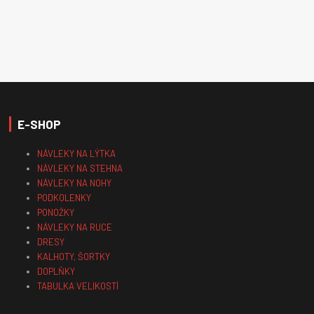
E-SHOP
NÁVLEKY NA LÝTKA
NÁVLEKY NA STEHNA
NÁVLEKY NA NOHY
PODKOLENKY
PONOŽKY
NÁVLEKY NA RUCE
DRESY
KALHOTY, ŠORTKY
DOPLŇKY
TABULKA VELIKOSTÍ