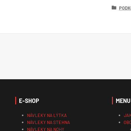
PODK
E-SHOP
MENU
NÁVLEKY NA LÝTKA
JA
NÁVLEKY NA STEHNA
OB
NÁVLEKY NA NOHY