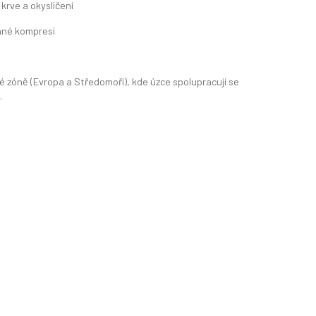
rve a okysličení
vané kompresi
 zóně (Evropa a Středomoří), kde úzce spolupracují se
.