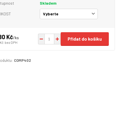
tupnost
Skladem
IKOST
180 Kč
/
ks
Přidat do košíku
 Kč
bez DPH
roduktu:
COMP402