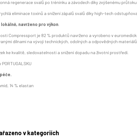
nná regenerace svalů po tréninku a závodech díky zvýšenému průtoku k
ychlá eliminace toxinů a snížení zápalů svalů díky high-tech odstupňo
lokálně, navrženo pro výkon
.
osti Compressport je 82 % produktů navrženo a vyrobeno v euromedické
vanými dílnami na vývoji technických, odolných a odpovědných materiálů
zek ke kvalitě, sledovatelnosti a snížení dopadu na životní prostředí.
 v PORTUGALSKU
 péče.
mid, 14 % elastan
ařazeno v kategoriích