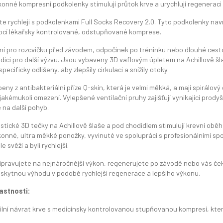
onné kompresní podkolenky stimulují průtok krve a urychlují regeneraci 
e rychleji s podkolenkami Full Socks Recovery 2.0. Tyto podkolenky nav
ocí lékařsky kontrolované, odstupňované komprese.
ní pro rozcvičku před závodem, odpočinek po tréninku nebo dlouhé cestová
dici pro další výzvu. Jsou vybaveny 3D vaflovým úpletem na Achillově šla
pecificky odlišeny, aby zlepšily cirkulaci a snížily otoky.
eny z antibakteriální příze Q-skin, která je velmi měkká, a mají spirálový
jakémukoli omezení. Vylepšené ventilační pruhy zajišťují vynikající prod
 na další pohyb.
stické 3D tečky na Achillově šlaše a pod chodidlem stimulují krevní oběh,
onné, ultra měkké ponožky, vyvinuté ve spolupráci s profesionálními sp
ále svěží a byli rychlejší.
řipravujete na nejnáročnější výkon, regenerujete po závodě nebo vás č
skytnou výhodu v podobě rychlejší regenerace a lepšího výkonu.
lastnosti:
ilní návrat krve s medicínsky kontrolovanou stupňovanou kompresí, kter