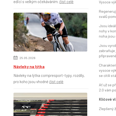
edicí s velkým očekáváním.
číst celé
Vysoce výk
Regenerujt
svalů pom
Jsou ideál
nohy v kon
noha jsou s
Jsou vyrob
zabraňuje 
připravené
25.05.2026
Charakteri
Návleky na lýtka
vysoce výk
Návleky na lýtka compresport-typy, rozdíly,
se cítili st
pro koho jsou vhodné
číst celé
Ať už se p
2.0 vám po
Klíčové v
Zlepšený ž