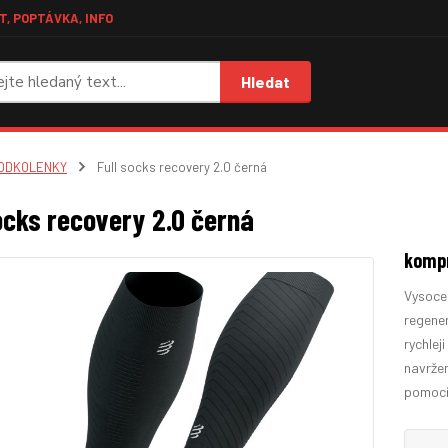
, POPTÁVKA, INFO
Hledat
ODKOLENKY
Full socks recovery 2.0 černá
socks recovery 2.0 černá
kompr
Vysoce 
regener
rychlej
navržen
pomocí 