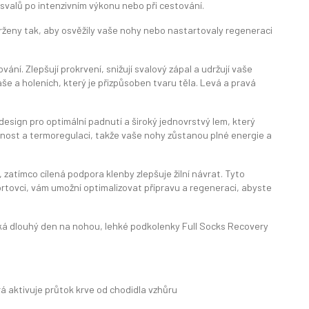
svalů po intenzivním výkonu nebo při cestování.
rženy tak, aby osvěžily vaše nohy nebo nastartovaly regeneraci
ní. Zlepšují prokrvení, snižují svalový zápal a udržují vaše
še a holeních, který je přizpůsoben tvaru těla. Levá a pravá
 design pro optimální padnutí a široký jednovrstvý lem, který
yšnost a termoregulaci, takže vaše nohy zůstanou plné energie a
 zatímco cílená podpora klenby zlepšuje žilní návrat. Tyto
ortovci, vám umožní optimalizovat přípravu a regeneraci, abyste
eká dlouhý den na nohou, lehké podkolenky Full Socks Recovery
á aktivuje průtok krve od chodidla vzhůru