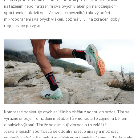
natažením nebo natržením svalových vláken při náročnějších
sportovních aktivitách. Ve svalech nevzniká takový počet
mikroporanění svalových vláken, což má vliv i na zkrácení doby
regenerace po výkonu.
Komprese poskytuje zrychlení žilního oběhu z nohou do srdce. Tím se
výrazně snižuje hromadění metabolitů v nohou a to zejména během
dlouhých výkonů. Tím že se eliminují vibrace a to zvláště u
„osvalenějších“ sportovců se oddálí i nástup únavy a možnost
svalových křečí při dlouhotrvajících sportovních výkonech. Tady je ale