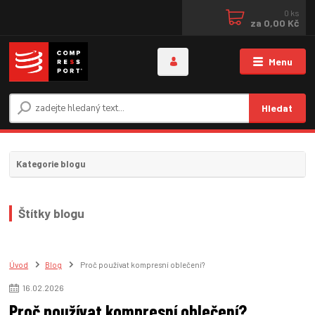
0
ks
za
0,00 Kč
Menu
Hledat
Kategorie blogu
Štítky blogu
Úvod
Blog
Proč používat kompresní oblečení?
16
.
02
.
2026
Proč používat kompresní oblečení?