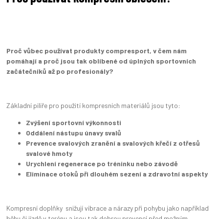
Proč vůbec používat produkty compresport, v čem nám
pomáhají a proč jsou tak oblíbené od úplných sportovních
začátečníků až po profesionály?
Základní pilíře pro použití kompresních materiálů jsou tyto:
Zvýšení sportovní výkonnosti
Oddálení nástupu únavy svalů
Prevence svalových zranění a svalových křečí z otřesů
svalové hmoty
Urychlení regenerace po tréninku nebo závodě
Eliminace otoků při dlouhém sezení a zdravotní aspekty
Kompresní doplňky snižují vibrace a nárazy při pohybu jako například
běhu či jízdě v terénu a jsou tak dobrou prevencí před možným