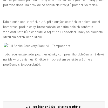
potřeba dbát i na pravidelná přísun elektrolytů pomocí Saltstick.
Kdo dlouho sedí v práci, autě, při dlouhých cestách letadlem, ocení
kompresní podkolenky, které zabrání otokům dolních končetin
v oblasti kotníků a chodidel a zajistí tak i oddálení únavy po dlouhém
strnulém sezení nebo stání.
Toto jsou jen základní pozitivní účinky kompresního oblečení a návleků
na lidský organismus. K některým oblastem se ještě vrátíme a
popíšeme si je podrobněji.
Líbil se článek? Sdílejte ho s přáteli