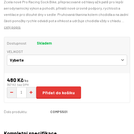
Zcela nové Pro Racing Sock Bike, přepracované od hlavy až k patě pro lepší
aerodynamický výkon a pohodlí, přináší nové úrovně podpory, rychlosti a
ventilace pro dlouhé dny v sedle. Pruhovaná tkanina kolem chodidla a na zadní
části ponožky rychle odvádí pot a vlhkost a udržuje chodidla vždy v chladu ...
celý popis
Dostupnost
Skladem
VELIKOST
480 Kč
/
ks
397 Kč
bez DPH
Přidat do košíku
Číslo produktu:
COMP5501
Kompletní specifikace