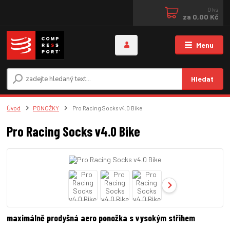
0
ks
za
0,00 Kč
Menu
Hledat
Úvod
PONOŽKY
Pro Racing Socks v4.0 Bike
Pro Racing Socks v4.0 Bike
maximálně prodyšná aero ponožka s vysokým střihem