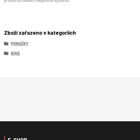
prostě na nedělní skupinové vyjížďce.
Zboží zařazeno v kategoriích
PONOŽKY
BIKE
E-SHOP