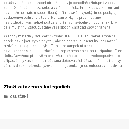
obtěžovat. Kapsa na zadní straně bundy je pohodlně přístupná z obou
stran. Stačí sáhnout za sebe a vytáhnout třeba Ergo Flask, o kterém ani
nevíte, že ho máte u sebe. Dlouhý střih rukávů a vysoký límec poskytují
dodatečnou ochranu a teplo. Reflexní prvky na přední straně
navíc zlepšují vaši viditelnost za zhoršených světelných podmínek. Díky
delšímu střihu vzadu zůstane vaše spodní část zad vždy chráněna.
Všechny materiály jsou certifikovány OEKO-TEX a jsou velmi jemné na
dotek. Navíc jsou vytvořeny tak, aby se zabránilo jakémukoli poškození i
rušivému šustění při pohybu. Tuto ultrakompaktní a sbalitelnou bundu
navíc snadno srolujete a vložíte do kapsy nebo do batohu, případně i Free
Beltu. Navržena především proti větru, přesto je lehce vodoodpudivá pro
případ, že by vás zastihla nečekaná dešťová přeháňka. Ideální na trailový
běh, cyklistiku, běžecké lyžování nebo jakoukoli jinou outdoorovou aktivitu.
Zboží zařazeno v kategoriích
OBLEČENÍ