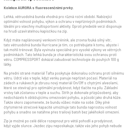
Kolekce AURORA s fluorescenčními prvky.
Lehká, větruodolná bunda vhodná pro různá roční období. Nabízející
optimální volnost pohybu, výkon a ochranu v nepříznivých podmínkách.
Ideální pro všechny multisportovní aktivity. Oproti předešlé verzi disponuje
na hrudi uzavíratelnou kapisčkou na zip.
Když máte naplánovaný venkovní trénink, ale zrovna fouká silný vítr,
tato větruodolná bunda Hurricane je tím, co potřebujete k tomu, abyste i
tak mohli trénovat. Byla vyvinuta speciálně pro vysoké výkony ve větrných
podmínkách. Tato lehká bunda je charakteristická svou ochranou proti
větru. COMPRESSPORT dokázal zabudovat technologie do pouhých 100 g
látky.
Na přední straně materiál Tafta poskytuje dokonalou ochranu proti silnému
větru. Udrží vás v teple, když venku panuje nepřízeň počasí. Materiál na
zádech a rukávech je zbrusu nový materiál On/Off s chytrými alveolami,
které se otevírají pro optimální prodyšnost, když tlačíte na pilu. Základní
vrstvy tak zůstanou v teple a suchu. Střih je dokonale přizpůsobený, aby
nedocházelo k obtěžujícímu omezování pohybu, a působí jako druhá kůže.
Takže skoro zapomenete, že bundu vůbec máte na sobě. Díky plné
čtyřsměrné strečové kapacitě umožňuje tato bunda naprostou volnost
pohybu a snadno se natáhne přes trailový batoh bez jakéhokoli omezení.
Zip je možné po celé délce rozepnout pro větší pohodlí a prodyšnost,
když vyjde slunce. Jezdec zipu neposkakuje, takže vás jeho pohyb nebude