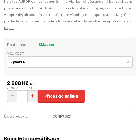
Kolekce AURORA s fluorescenčními prvky. Lehká, větruodolná bunda vhodná
pro různá roční období. Nabízející optimální volnost pohybu, výkon a ochranu
v nepříznivých podmínkách. Ideální pro všechny multisportovní aktivity. Oproti
předešlé verzi disponuje na hrudi uzavíratelnou kapisčkou na zip. Když...
celý
popis
Dostupnost
Skladem
VELIKOST
2 600 Kč
/
ks
2 149 Kč
bez DPH
Přidat do košíku
Číslo produktu:
COMP70121
Kompletní specifikace